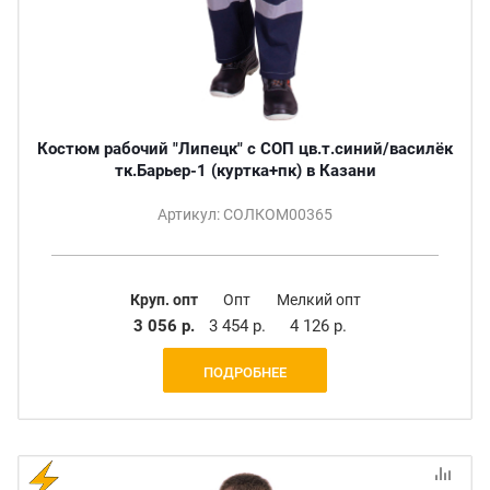
Костюм рабочий "Липецк" с СОП цв.т.синий/василёк
тк.Барьер-1 (куртка+пк) в Казани
Артикул: СОЛКОМ00365
Круп. опт
Опт
Мелкий опт
3 056 р.
3 454 р.
4 126 р.
ПОДРОБНЕЕ