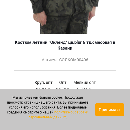
Костюм летний "Окленд" цв.blur 6 тк.смесовая в
Казани
Артикул: СОЛКОМ00406
Круп. опт
Опт
Мелкий опт
4 521 р.
4 974 р.
5 721 р.
Мы используем файлы cookie. Продолжая
ПОДРОБНЕЕ
просмотр страниц нашего сайта, вы принимаете
условия его использования. Более подробные
Принимаю
сведения смотрите в нашей
политике обработки
персональных данных
.