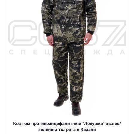
Костюм противоэнцефалитный "Ловушка" цв.лес/
зелёный тк.грета в Казани