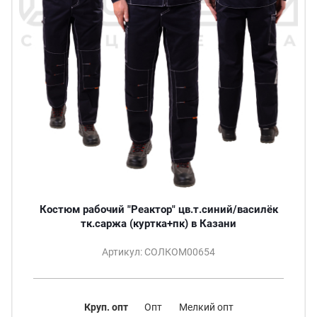
Костюм рабочий "Реактор" цв.т.синий/василёк
тк.саржа (куртка+пк) в Казани
Артикул: СОЛКОМ00654
Круп. опт
Опт
Мелкий опт