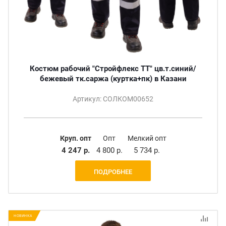
Костюм рабочий "Стройфлекс ТТ" цв.т.синий/
бежевый тк.саржа (куртка+пк) в Казани
Артикул: СОЛКОМ00652
Круп. опт
Опт
Мелкий опт
4 247 р.
4 800 р.
5 734 р.
ПОДРОБНЕЕ
НОВИНКА