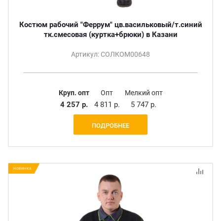
Костюм рабочий "Феррум" цв.васильковый/т.синий
тк.смесовая (куртка+брюки) в Казани
Артикул: СОЛКОМ00648
Круп. опт
Опт
Мелкий опт
4 257 р.
4 811 р.
5 747 р.
ПОДРОБНЕЕ
НОВИНКА