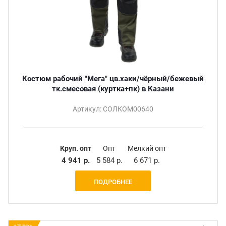
Костюм рабочий "Мега" цв.хаки/чёрный/бежевый
тк.смесовая (куртка+пк) в Казани
Артикул: СОЛКОМ00640
Круп. опт
Опт
Мелкий опт
4 941 р.
5 584 р.
6 671 р.
ПОДРОБНЕЕ