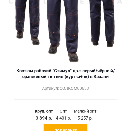
Костюм рабочий "Стимул" цв.т.серый/чёрный/
оранжевый тк.твил (куртка+пк) в Казани
Артикул: СОЛКОМ00653
Круп. опт
Опт
Мелкий опт
3 894 р.
4 401 р.
5 257 р.
ПОДРОБНЕЕ