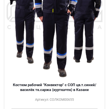
Костюм рабочий "Конвектор" с СОП цв.т.синий/
василёк тк.саржа (куртка+пк) в Казани
Артикул: СОЛКОМ00655