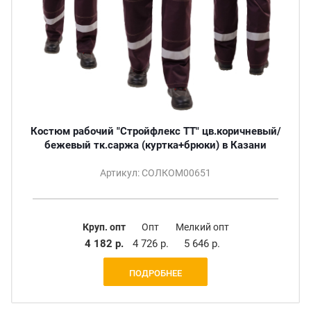
Костюм рабочий "Стройфлекс ТТ" цв.коричневый/
бежевый тк.саржа (куртка+брюки) в Казани
Артикул: СОЛКОМ00651
Круп. опт
Опт
Мелкий опт
4 182 р.
4 726 р.
5 646 р.
ПОДРОБНЕЕ