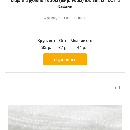
Марля в рулоне 1000м (шир. 90см) пл. 36г/м ГОСТ в
Казани
Артикул: СОВТТ00001
Круп. опт
Опт
Мелкий опт
32 р.
37 р.
44 р.
ПОДРОБНЕЕ