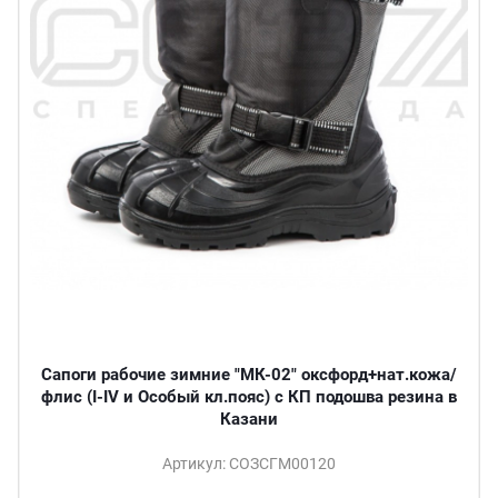
Сапоги рабочие зимние "МК-02" оксфорд+нат.кожа/
флис (I-IV и Особый кл.пояс) с КП подошва резина в
Казани
Артикул: СОЗСГМ00120