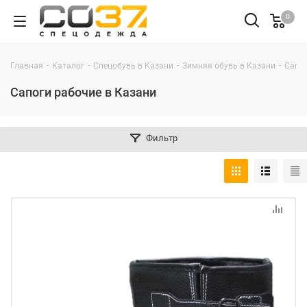
0
-
-
-
-
Главная
Каталог
Спецобувь в Казани
Зимняя обувь в Казани
Сапог
Сапоги рабочие в Казани
Фильтр