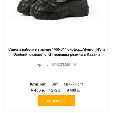
Сапоги рабочие зимние "МК-01" оксфорд/флис (I-IV и
Особый кл.пояс) с КП подошва резина в Казани
Артикул: СОЗСГМ00119
Круп. опт
Опт
Мелкий опт
6 435 р.
7 272 р.
8 688 р.
ПОДРОБНЕЕ