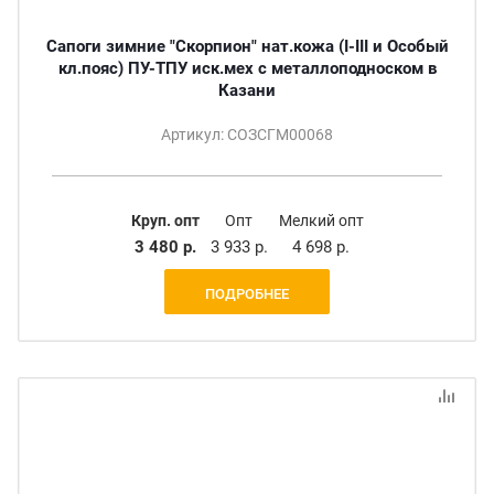
Сапоги зимние "Скорпион" нат.кожа (I-III и Особый
кл.пояс) ПУ-ТПУ иск.мех с металлоподноском в
Казани
Артикул: СОЗСГМ00068
Круп. опт
Опт
Мелкий опт
3 480 р.
3 933 р.
4 698 р.
ПОДРОБНЕЕ