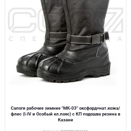
Сапоги рабочие зимние "МК-03" оксфорд+нат.кожа/
флис (I-IV и Особый кл.пояс) с КП подошва резина в
Казани