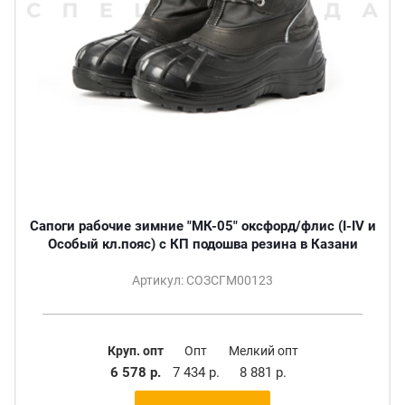
Сапоги рабочие зимние "МК-05" оксфорд/флис (I-IV и
Особый кл.пояс) с КП подошва резина в Казани
Артикул: СОЗСГМ00123
Круп. опт
Опт
Мелкий опт
6 578 р.
7 434 р.
8 881 р.