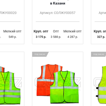
в Казани
ОЛЖУ00020
Артикул: СОЛЖУ00057
Арт
Мелкий опт
Круп. опт
Опт
Мелкий опт
Круп. о
.
549 р.
3 175 р.
3 588 р.
4 287 р.
327 р.
ПОД ЗАКАЗ
ПОД ЗАКАЗ