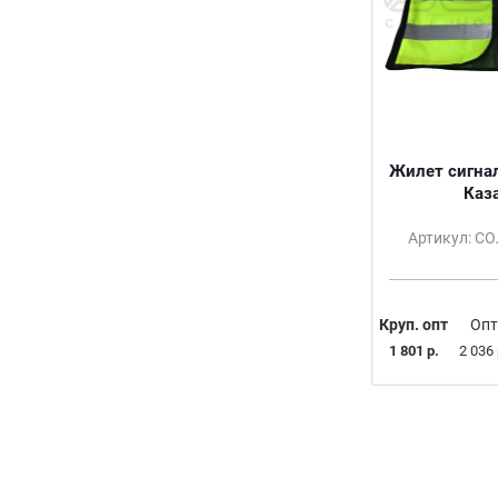
Жилет сигна
Каз
Артикул: С
Круп. опт
Опт
1 801 р.
2 036 