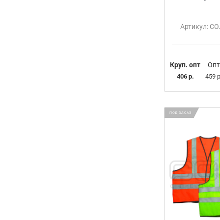
30-34 (7-12 ЛЕТ) (ОРАНЖ)
S (46-48)
Артикул: С
M (50-52)
L (54)
XL (56-58)
2XL (60-62)
Круп. опт
Опт
3XL (64-66)
406 р.
459 р
ПОД ЗАКАЗ