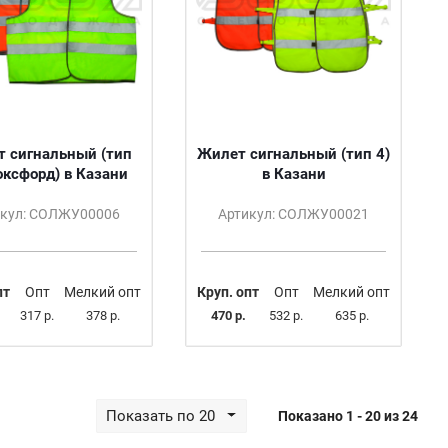
 сигнальный (тип
Жилет сигнальный (тип 4)
оксфорд) в Казани
в Казани
икул: СОЛЖУ00006
Артикул: СОЛЖУ00021
пт
Опт
Мелкий опт
Круп. опт
Опт
Мелкий опт
317 р.
378 р.
470 р.
532 р.
635 р.
Показать по 20
Показано 1 - 20 из 24