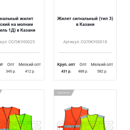
гнальный жилет
Жилет сигнальный (тип 3)
ский на молнии
в Казани
ель 1Д) в Казани
икул: СОЛЖУ00025
Артикул: СОЛЖУ00018
пт
Опт
Мелкий опт
Круп. опт
Опт
Мелкий опт
345 р.
412 р.
431 р.
488 р.
582 р.
ПОД ЗАКАЗ