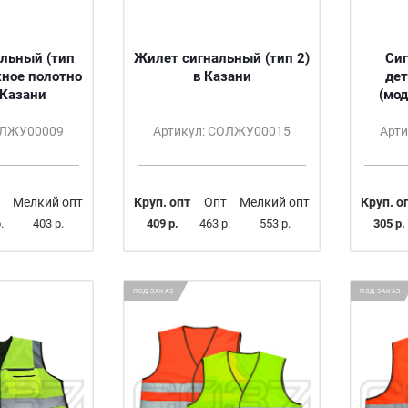
льный (тип
Жилет сигнальный (тип 2)
Си
жное полотно
в Казани
дет
в Казани
(мод
ОЛЖУ00009
Артикул: СОЛЖУ00015
Арт
Мелкий опт
Круп. опт
Опт
Мелкий опт
Круп. о
.
403 р.
409 р.
463 р.
553 р.
305 р.
ПОД ЗАКАЗ
ПОД ЗАКАЗ