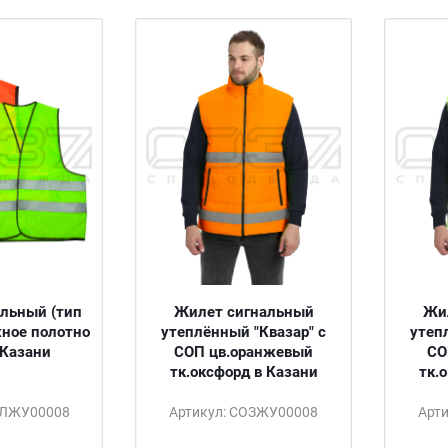
льный (тип
Жилет сигнальный
Жи
жное полотно
утеплённый "Квазар" с
утеп
в Казани
СОП цв.оранжевый
СО
тк.оксфорд в Казани
тк.
ОЛЖУ00008
Артикул: СОЗЖУ00008
Арт