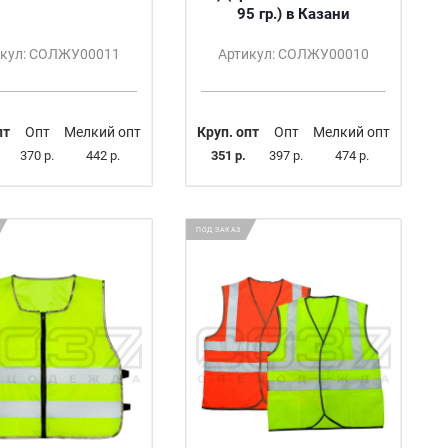
95 гр.) в Казани
икул: СОЛЖУ00011
Артикул: СОЛЖУ00010
пт
Опт
Мелкий опт
Круп. опт
Опт
Мелкий опт
370 р.
442 р.
351 р.
397 р.
474 р.
ПОД ЗАКАЗ