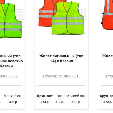
льный (тип
Жилет сигнальный (тип
Жилет
жное полотно
1А) в Казани
в Казани
ОЛЖУ00007
Артикул: СОЛЖУ00013
Арт
Мелкий опт
Круп. опт
Опт
Мелкий опт
Круп. о
.
304 р.
364 р.
412 р.
492 р.
372 р.