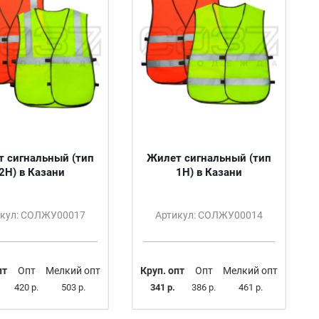
 сигнальный (тип
Жилет сигнальный (тип
2Н) в Казани
1Н) в Казани
икул: СОЛЖУ00017
Артикул: СОЛЖУ00014
пт
Опт
Мелкий опт
Круп. опт
Опт
Мелкий опт
420 р.
503 р.
341 р.
386 р.
461 р.