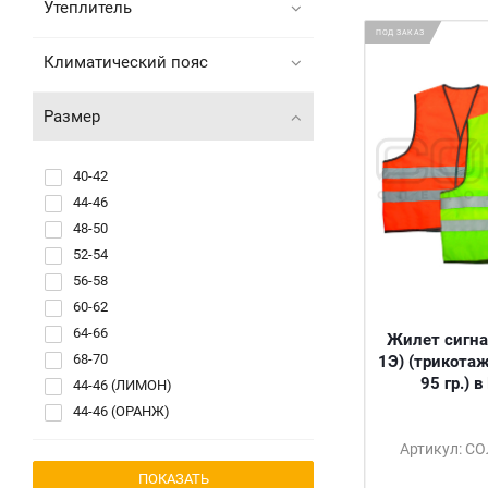
Утеплитель
ПОД ЗАКАЗ
Климатический пояс
Размер
40-42
44-46
48-50
52-54
56-58
60-62
64-66
Жилет сигна
68-70
1Э) (трикота
95 гр.) 
44-46 (ЛИМОН)
44-46 (ОРАНЖ)
48-50 (ЛИМОН)
Артикул: С
48-50 (ОРАНЖ)