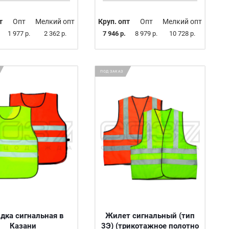
т
Опт
Мелкий опт
Круп. опт
Опт
Мелкий опт
1 977 р.
2 362 р.
7 946 р.
8 979 р.
10 728 р.
ПОД ЗАКАЗ
дка сигнальная в
Жилет сигнальный (тип
Казани
3Э) (трикотажное полотно