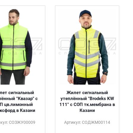
лет сигнальный
Жилет сигнальный
лённый "Квазар" с
утеплённый "Brodeks KW
П цв.лимонный
111" с СОП тк.мембрана в
оксфорд в Казани
Казани
икул: СОЗЖУ00009
Артикул: СОДЖМ00114