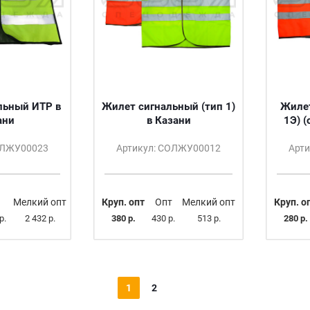
льный ИТР в
Жилет сигнальный (тип 1)
Жилет
ани
в Казани
1Э) (
ОЛЖУ00023
Артикул: СОЛЖУ00012
Арт
Мелкий опт
Круп. опт
Опт
Мелкий опт
Круп. о
р.
2 432 р.
380 р.
430 р.
513 р.
280 р.
1
2