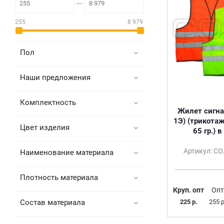
255
8 979
Пол
Наши предложения
Комплектность
Жилет сигна
1Э) (трикота
Цвет изделия
65 гр.) 
Артикул: С
Наименование материала
Плотность материала
Круп. опт
Опт
Состав материала
225 р.
255 р