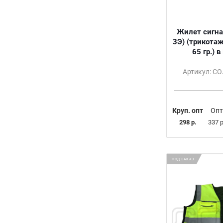
Жилет сигна
3Э) (трикота
65 гр.) 
Артикул: С
Круп. опт
Опт
298 р.
337 р
ПОД ЗАКАЗ