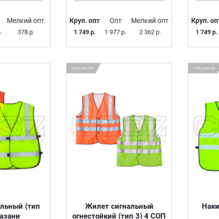
Мелкий опт
Круп. опт
Опт
Мелкий опт
Круп. оп
.
378 р.
1 749 р.
1 977 р.
2 362 р.
1 749 р.
ПОД ЗАКАЗ
ПОД ЗАКАЗ
льный (тип
Жилет сигнальный
Наки
Казани
огнестойкий (тип 3) 4 СОП