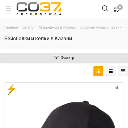
0
-
-
-
-
Главная
Каталог
Спецодежда в Казани
Головные уборы в Казани
Б
Бейсболки и кепки в Казани
Фильтр