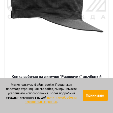
Кепка рабочая на липучке "Разведчик" цв.чёрный
тк.рип-стоп в Казани
Мы используем файлы cookie. Продолжая
просмотр страниц нашего сайта, вы принимаете
Артикул: СОВКПМ00026
условия его использования. Более подробные
Принимаю
сведения смотрите в нашей
политике обработки
персональных данных
.
Круп. опт
Опт
Мелкий опт