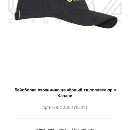
Бейсболка охранника цв.чёрный тк.полувелюр в
Казани
Артикул: СОВБИУ00011
Круп. опт
Опт
Мелкий опт