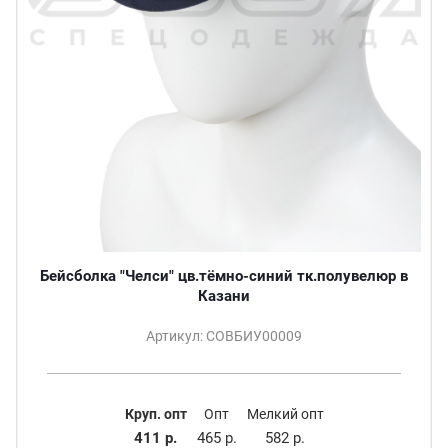
Бейсболка "Челси" цв.тёмно-синий тк.полувелюр в
Казани
Артикул: СОВБИУ00009
Круп. опт
Опт
Мелкий опт
411 р.
465 р.
582 р.