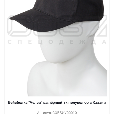
Бейсболка "Челси" цв.чёрный тк.полувелюр в Казани
Артикул: СОВБИУ00010