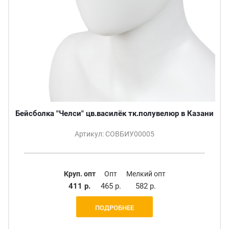
Бейсболка "Челси" цв.василёк тк.полувелюр в Казани
Артикул: СОВБИУ00005
Круп. опт
Опт
Мелкий опт
411 р.
465 р.
582 р.
ПОДРОБНЕЕ