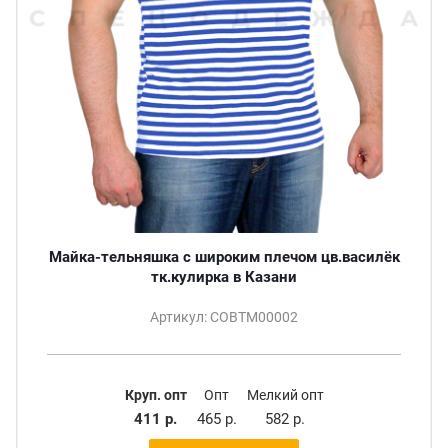
Майка-тельняшка с широким плечом цв.василёк
тк.кулирка в Казани
Артикул: СОВТМ00002
Круп. опт
Опт
Мелкий опт
411 р.
465 р.
582 р.