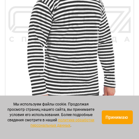
Мы используем файлы cookie. Продолжая
просмотр страниц нашего сайта, вы принимаете
Тельняшка цв.чёрный тк.интерлок в Казани
условия его использования. Более подробные
Принимаю
сведения смотрите в нашей
политике обработки
Артикул: СОВТМ00020
персональных данных
.